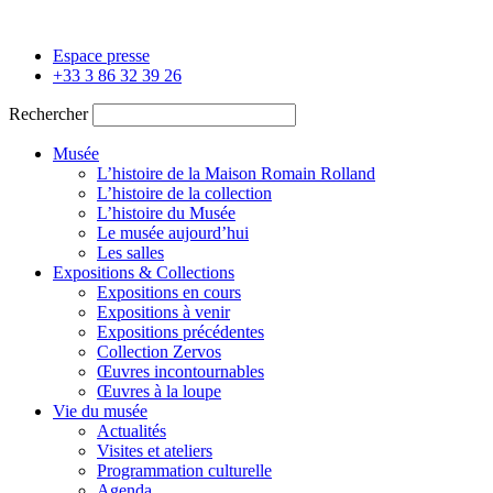
Panneau de gestion des cookies
Aller
au
Espace presse
contenu
+33 3 86 32 39 26
Rechercher
Musée
L’histoire de la Maison Romain Rolland
L’histoire de la collection
L’histoire du Musée
Le musée aujourd’hui
Les salles
Expositions & Collections
Expositions en cours
Expositions à venir
Expositions précédentes
Collection Zervos
Œuvres incontournables
Œuvres à la loupe
Vie du musée
Actualités
Visites et ateliers
Programmation culturelle
Agenda