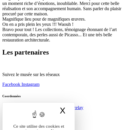
un moment riche d’émotions, inoubliable. Merci pour cette belle
réalisation et son accompagnement humain. Sans parler du plaisir
procuré par cette maison.​
Magnifique lieu pour de magnifiques œuvres​.
On en a pris plein les yeux !!! Waouh !​
Bravo pour tout ! Les collections, témoignage étonnant de l’art
contemporain, des perles aussi de Picasso... Et une très belle
restauration architecturale.
Les partenaires
Suivez le musée sur les réseaux
Facebook
Instagram
Coordonnées
14 Rue Saint-Etienne, 89450 Vézelay
X
Masquer le band
mdam-zervos@yonne.fr
+33 3 86 32 39 26
Infos pratiques
Ce site utilise des cookies et